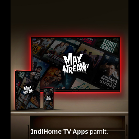
IndiHome TV Apps
pamit.