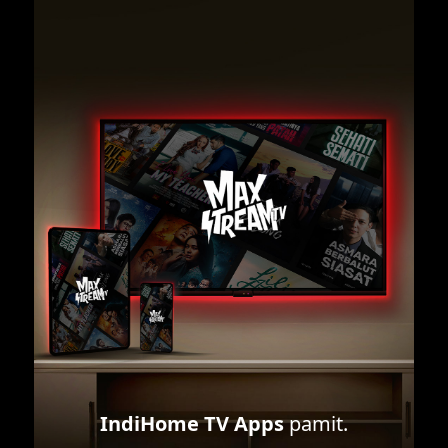
IndiHome TV Apps
pamit.