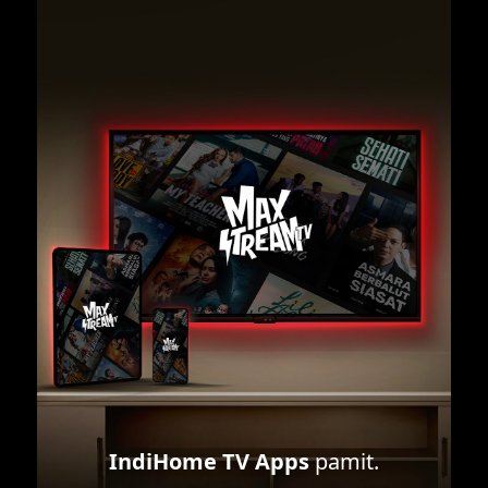
IndiHome TV Apps
pamit.