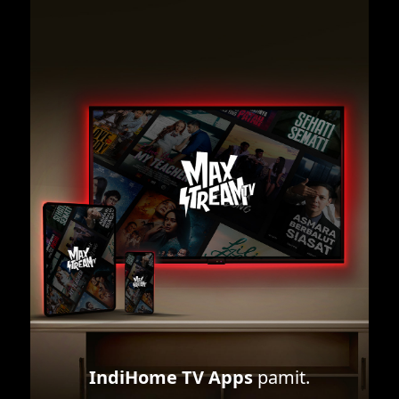
IndiHome TV Apps
pamit.