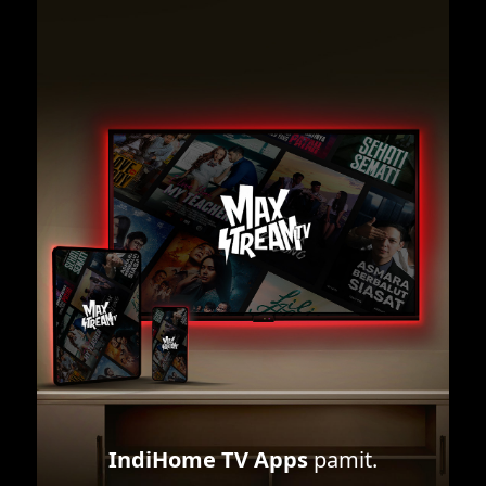
IndiHome TV Apps
pamit.