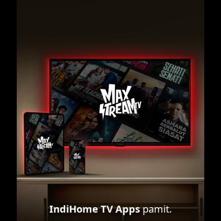
IndiHome TV Apps
pamit.