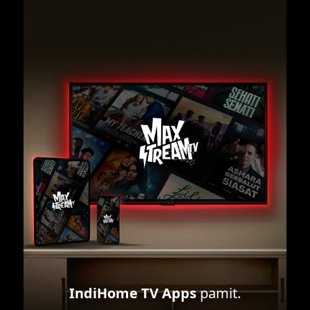
IndiHome TV Apps
pamit.