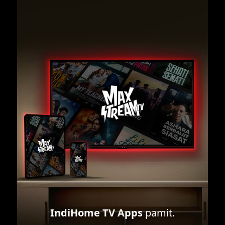
IndiHome TV Apps
pamit.