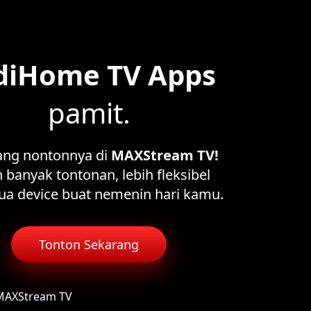
diHome TV Apps
pamit.
ang nontonnya di
MAXStream TV!
 banyak tontonan, lebih fleksibel
ua device buat nemenin hari kamu.
Tonton Sekarang
 MAXStream TV