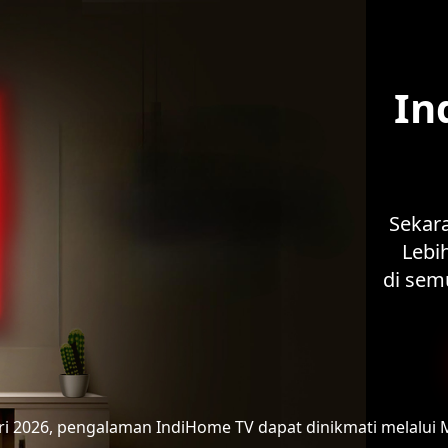
In
Sekar
Lebih
di sem
ari 2026, pengalaman IndiHome TV
dapat dinikmati melalui