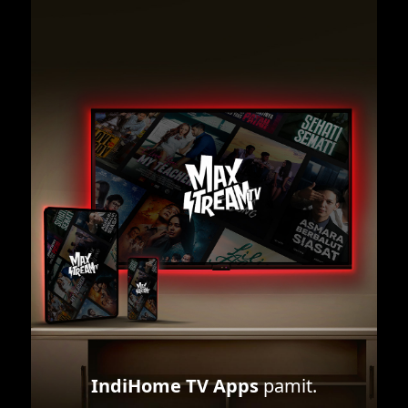
IndiHome TV Apps
pamit.