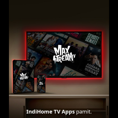
IndiHome TV Apps
pamit.