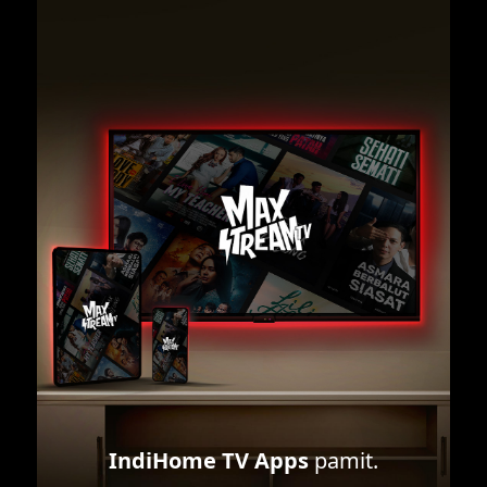
IndiHome TV Apps
pamit.