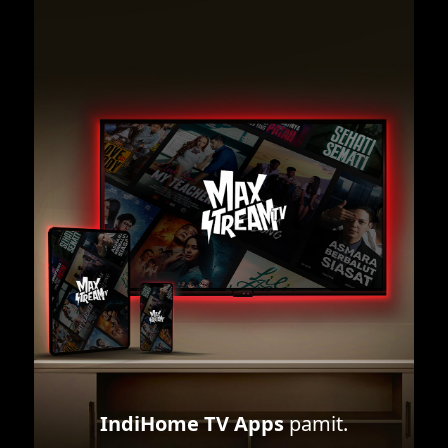
IndiHome TV Apps
pamit.