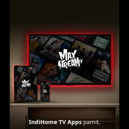
IndiHome TV Apps
pamit.