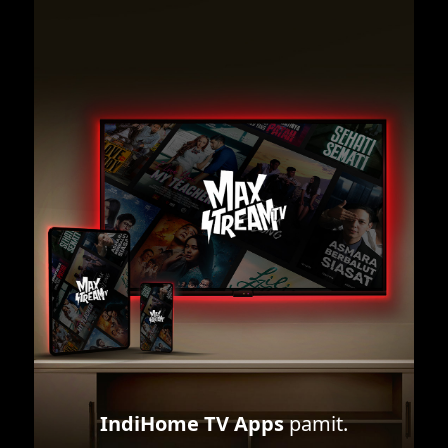
IndiHome TV Apps
pamit.