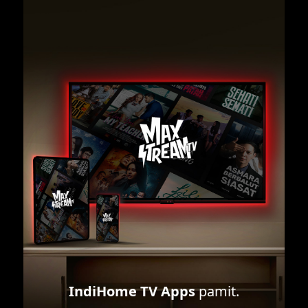
IndiHome TV Apps
pamit.