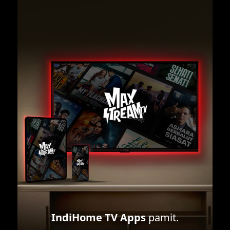
IndiHome TV Apps
pamit.