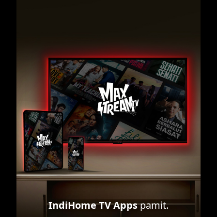
IndiHome TV Apps
pamit.