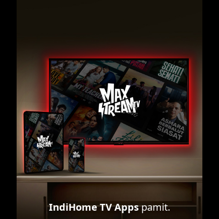
IndiHome TV Apps
pamit.