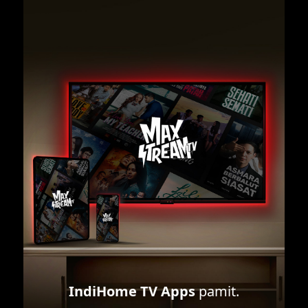
IndiHome TV Apps
pamit.