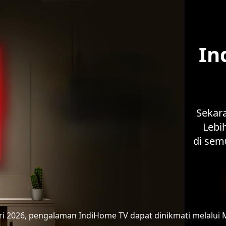
In
Sekar
Lebih
di sem
ari 2026, pengalaman IndiHome TV
dapat dinikmati melalui