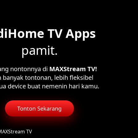
diHome TV Apps
pamit.
ang nontonnya di
MAXStream TV!
 banyak tontonan, lebih fleksibel
ua device buat nemenin hari kamu.
Tonton Sekarang
 MAXStream TV