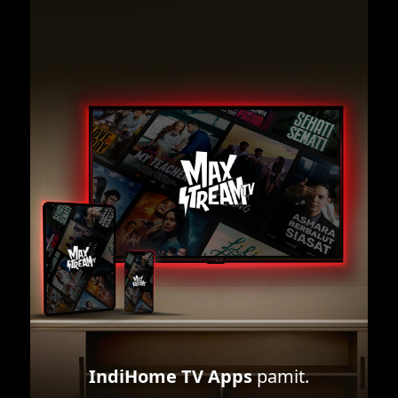
IndiHome TV Apps
pamit.