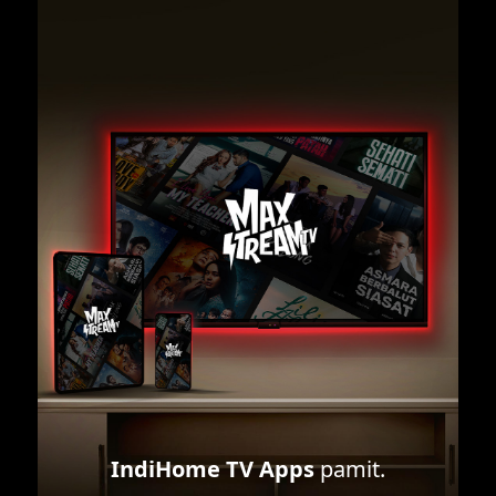
IndiHome TV Apps
pamit.