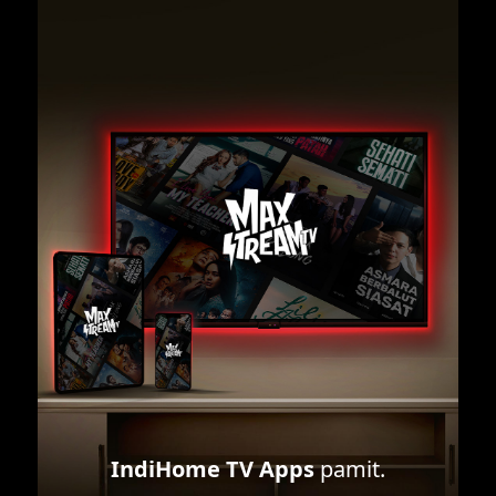
IndiHome TV Apps
pamit.