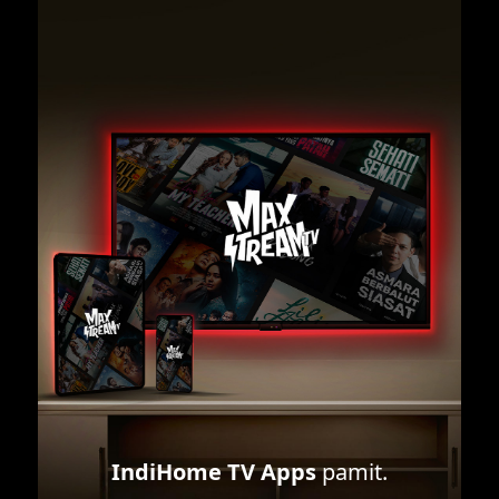
IndiHome TV Apps
pamit.