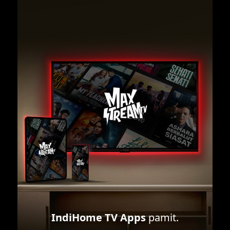
IndiHome TV Apps
pamit.