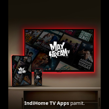
IndiHome TV Apps
pamit.