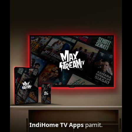
IndiHome TV Apps
pamit.