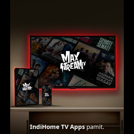
IndiHome TV Apps
pamit.