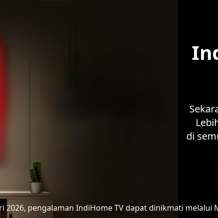
In
Sekar
Lebih
di sem
ari 2026, pengalaman IndiHome TV
dapat dinikmati melalui