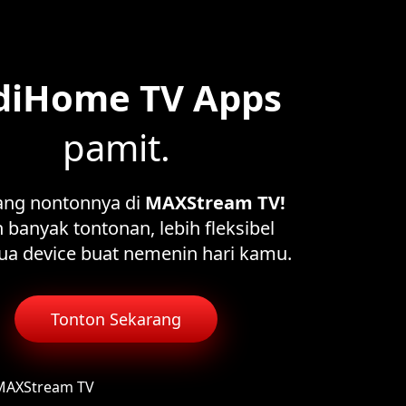
diHome TV Apps
pamit.
ang nontonnya di
MAXStream TV!
 banyak tontonan, lebih fleksibel
ua device buat nemenin hari kamu.
Tonton Sekarang
 MAXStream TV