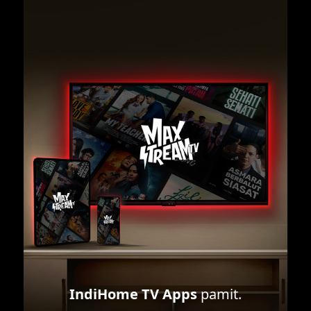
IndiHome TV Apps
pamit.