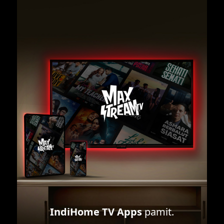
IndiHome TV Apps
pamit.