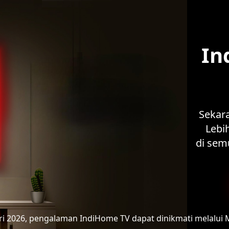
In
Sekar
Lebih
di sem
ari 2026, pengalaman IndiHome TV
dapat dinikmati melalui