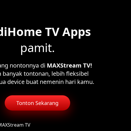
diHome TV Apps
pamit.
ang nontonnya di
MAXStream TV!
 banyak tontonan, lebih fleksibel
ua device buat nemenin hari kamu.
Tonton Sekarang
 MAXStream TV