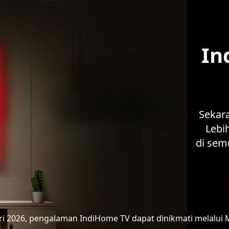
In
Sekar
Lebih
di sem
ari 2026, pengalaman IndiHome TV
dapat dinikmati melalui