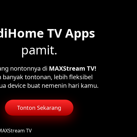
diHome TV Apps
pamit.
ang nontonnya di
MAXStream TV!
 banyak tontonan, lebih fleksibel
ua device buat nemenin hari kamu.
Tonton Sekarang
 MAXStream TV