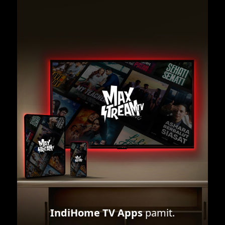
IndiHome TV Apps
pamit.