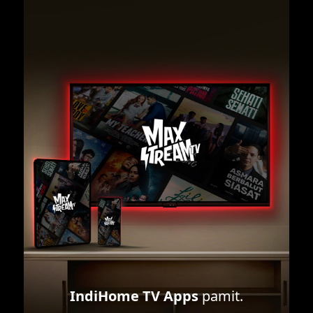
IndiHome TV Apps
pamit.