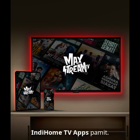
IndiHome TV Apps
pamit.