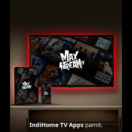
IndiHome TV Apps
pamit.