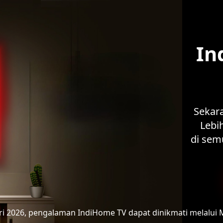
In
Sekar
Lebih
di sem
ari 2026, pengalaman IndiHome TV
dapat dinikmati melalui