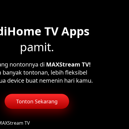
diHome TV Apps
pamit.
ang nontonnya di
MAXStream TV!
 banyak tontonan, lebih fleksibel
ua device buat nemenin hari kamu.
Tonton Sekarang
 MAXStream TV