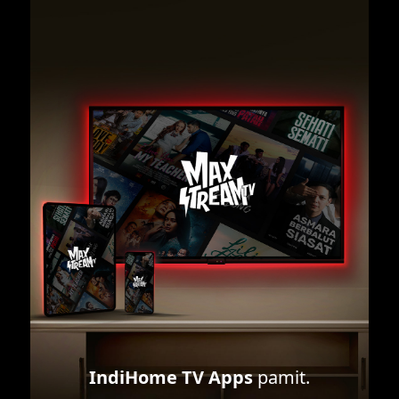
IndiHome TV Apps
pamit.