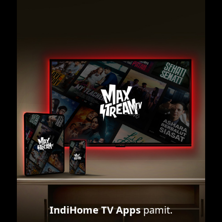
IndiHome TV Apps
pamit.