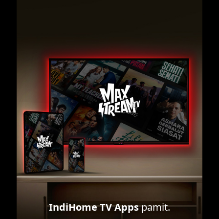
IndiHome TV Apps
pamit.