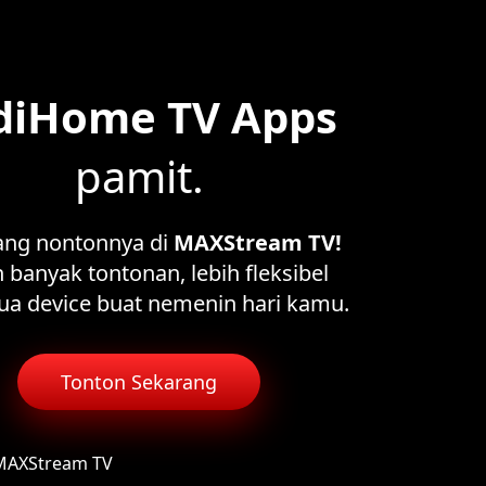
diHome TV Apps
pamit.
ang nontonnya di
MAXStream TV!
 banyak tontonan, lebih fleksibel
ua device buat nemenin hari kamu.
Tonton Sekarang
 MAXStream TV