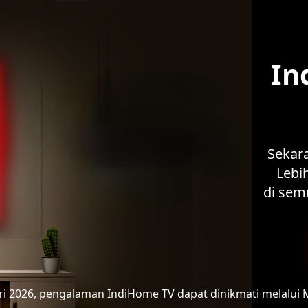
In
Sekar
Lebih
di sem
ari 2026, pengalaman IndiHome TV
dapat dinikmati melalui