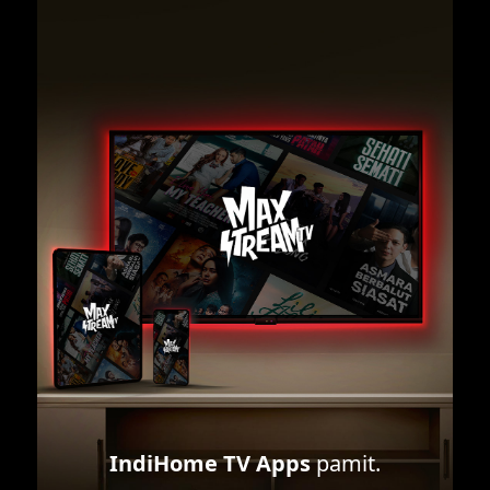
IndiHome TV Apps
pamit.