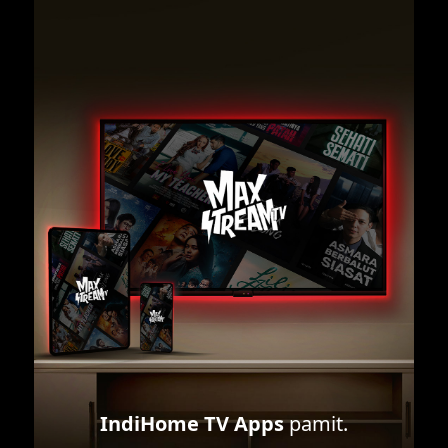
IndiHome TV Apps
pamit.