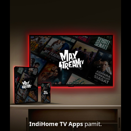
IndiHome TV Apps
pamit.