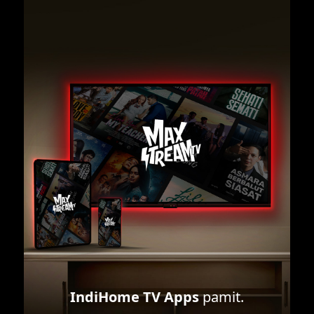
IndiHome TV Apps
pamit.