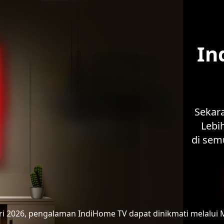
In
Sekar
Lebih
di sem
ari 2026, pengalaman IndiHome TV
dapat dinikmati melalui