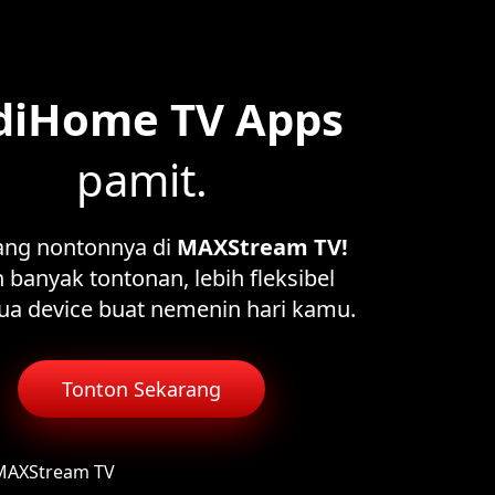
diHome TV Apps
pamit.
ang nontonnya di
MAXStream TV!
 banyak tontonan, lebih fleksibel
ua device buat nemenin hari kamu.
Tonton Sekarang
 MAXStream TV