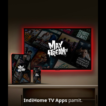
IndiHome TV Apps
pamit.