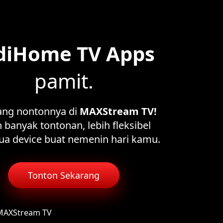
diHome TV Apps
pamit.
ang nontonnya di
MAXStream TV!
 banyak tontonan, lebih fleksibel
ua device buat nemenin hari kamu.
Tonton Sekarang
 MAXStream TV