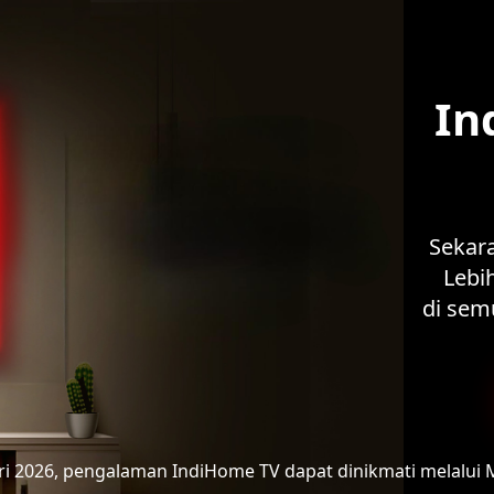
In
Sekar
Lebih
di sem
ari 2026, pengalaman IndiHome TV
dapat dinikmati melalui